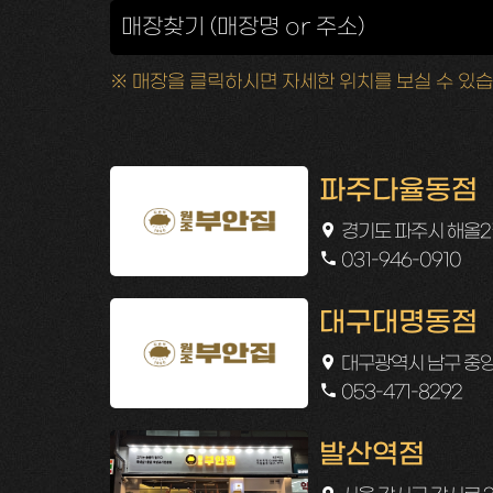
※ 매장을 클릭하시면 자세한 위치를 보실 수 있습
파주다율동점
경기도 파주시 해올2길 
031-946-0910
대구대명동점
대구광역시 남구 중앙대
053-471-8292
발산역점