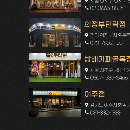
서울 강서구 강서로 3
02-3665-8836
의정부민락점
경기 의정부시 오목로2
070-7802-1031
방배카페골목
서울 서초구 방배중앙로
0507-1337-3466
여주점
경기도 여주시 현암3길 
031-882-1333