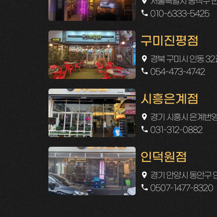
서울특별시 동작구 만양
010-6333-5425
구미진평점
경북 구미시 인동 32길
054-473-4742
시흥은계점
경기 시흥시 은계번영길
031-312-0882
인덕원점
경기 안양시 동안구 
0507-1477-8320