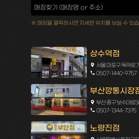
※ 매장을 클릭하시면 자세한 위치를 보실 수 있습
상수역점
서울 마포구 독막로 7
0507-1440-9757
부산깡통시장
부산 중구 보수대로36
0507-1344-7375
노량진점