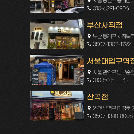
서울 광진구 용마산로 
010-6391-0906
부산사직점
부산 동래구 사직북로1
0507-1302-1792
서울대입구역
서울 관악구 남부순환로
010-5015-3342
산곡점
인천 부평구 마장로 2
0507-1348-8008