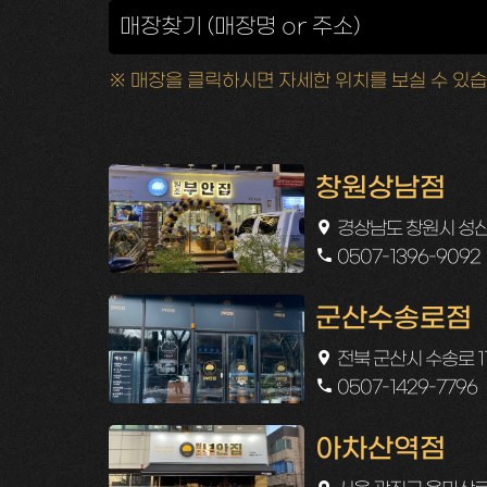
※ 매장을 클릭하시면 자세한 위치를 보실 수 있습
창원상남점
경상남도 창원시 성산
0507-1396-9092
군산수송로점
전북 군산시 수송로 11
0507-1429-7796
아차산역점