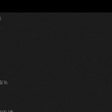
.
 16