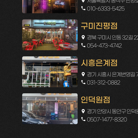
서울특별시 동작구 만양로 
010-6333-5425
구미진평점
경북 구미시 인동 32길 2
054-473-4742
시흥은계점
경기 시흥시 은계번영길 7
031-312-0882
인덕원점
경기 안양시 동안구 인덕
0507-1477-8320