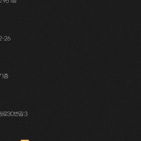
95 1층
2-26
 1층
원로30번길 3