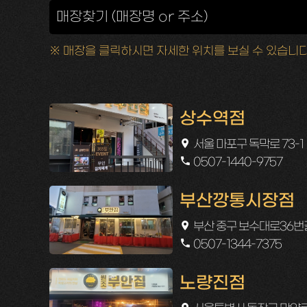
※ 매장을 클릭하시면 자세한 위치를 보실 수 있습니다
상수역점
서울 마포구 독막로 73-1
0507-1440-9757
부산깡통시장점
부산 중구 보수대로36번길
0507-1344-7375
노량진점