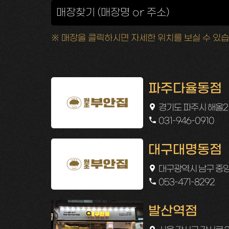
※ 매장을 클릭하시면 자세한 위치를 보실 수 있습
파주다율동점
경기도 파주시 해올2길 
031-946-0910
대구대명동점
대구광역시 남구 중앙대
053-471-8292
발산역점