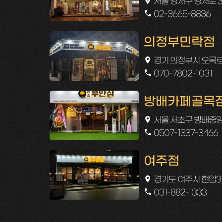
서울 강서구 강서로 3
02-3665-8836
의정부민락점
경기 의정부시 오목로2
070-7802-1031
방배카페골목
서울 서초구 방배중앙로
0507-1337-3466
여주점
경기도 여주시 현암3길 
031-882-1333