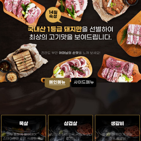
14일
숙성
국내산 1등급 돼지만
을 선별하여
최상의 고기맛을 보여드립니다.
전라도 부안
어머님의 손맛
을 느껴 보세요!
메인메뉴
사이드메뉴
목살
삼겹살
생갈비
두툼하게 썰어내어
남녀노소 대한민국 국민 누구나
뜯어먹는 재미가 있는
스테이크와 같은 식감의 목살
즐기는
한돈 생갈비