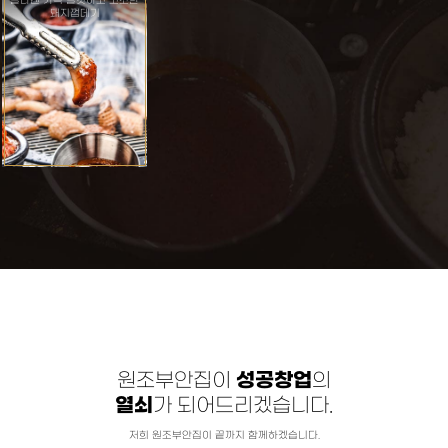
콜라겐 가득 쫄깃하고 고소한
돼지껍데기
원조부안집이
성공창업
의
열쇠
가 되어드리겠습니다.
저희 원조부안집이 끝까지 함께하겠습니다.