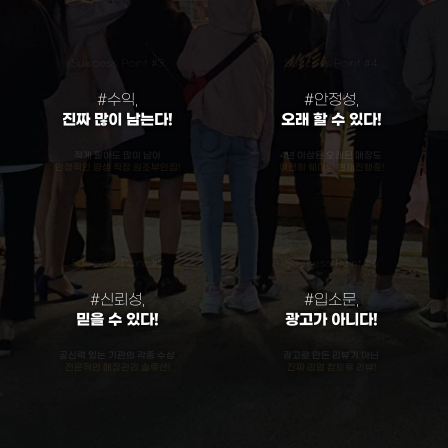
Success Point #3
Success Point #4
#수익,
#안정성,
진짜 많이 남는다!
오래 할 수 있다!
적게 팔아도 많이 남아
4년 이상된 오래된 매장도
안정적인 평생 직장 원조부안집!
여전히 웨이팅 현재진행중!
Success Point #5
Success Point #6
#신뢰성,
#입소문,
믿을 수 있다!
광고가 아니다!
공신력 있는 기관의 각종 수상
광고로 만든 리뷰가 아닌
전문적인 매장관리 솔루션!
진짜 리얼 참트루 리뷰!