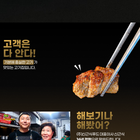
고객은
다 안다!
기본에 충실한 고기
가
맛있는 고기집입니다.
해보기나
해봤어?
(주)신근식푸드 대표이사 신근식
16년 경험
으로 말씀드립니다!