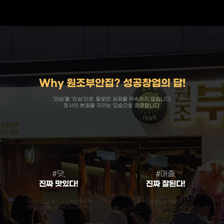
Why 원조부안집? 성공창업의 답!
‘의심’을 ‘안심’으로, 말로만 성공을 약속하지 않습니다.
장사의 본질을 지키는 모습으로 증명합니다.
Success Point #1
Success Point #2
#맛,
#매출,
진짜 맛있다!
진짜 잘된다!
국내산 1등급 돼지고기
메인메뉴와
불황도 끄떡없고
전문점 뺨치는 사이드메뉴의 조합!
입지조건도 상관 No!