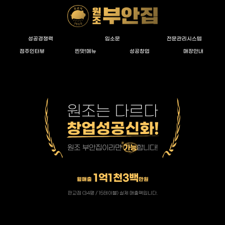
성공경쟁력
입소문
전문관리시스템
점주인터뷰
찐맛!메뉴
성공창업
매장안내
원조는 다르다
창업성공신화!
원조 부안집이라면
가능
합니다!
1억1천3백
월매출
만원
판교점 (34평 / 15테이블) 실제 매출액입니다.