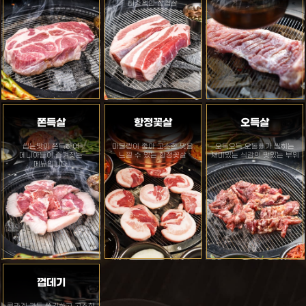
대중적인 삼겹살
쫀득살
항정꽃살
오득살
씹는맛이 쫀득하여
마블링이 좋아 고소한 맛을
오득오득 오돌뼈가 씹히는
메니아들이 즐겨찾는
느낄 수 있는 항정꽃살
재미있는 식감의 맛있는 부위
메뉴입니다.
껍데기