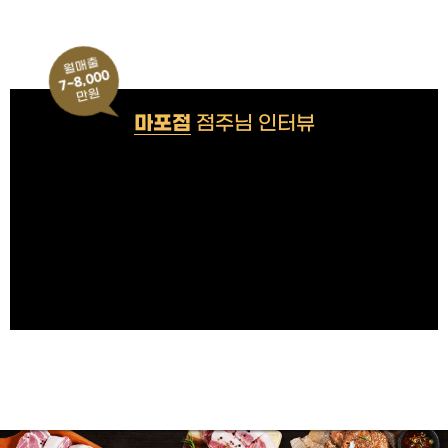
월매출
7~8,000
만원
마포점
점주님 인터뷰