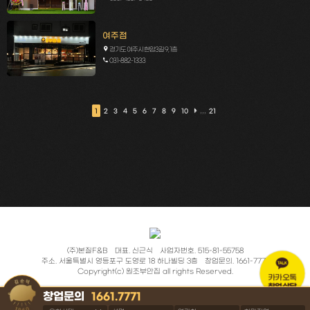
(주)본질F&B
대표. 신근식
사업자번호. 515-81-55758
주소. 서울특별시 영등포구 도영로 18 하나빌딩 3층
창업문의. 1661-7771
Copyright(c)
원조부안집
all rights Reserved.
카카오톡
창업상담