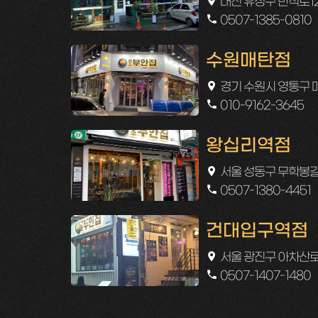
대전 유성구 반석로12번
0507-1385-0810
수원매탄점
경기 수원시 영통구 매
010-9162-3645
왕십리역점
서울 성동구 무학봉길 
0507-1380-4451
건대입구역점
서울 광진구 아차산로3
0507-1407-1480